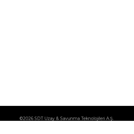
©2026 SDT Uzay & Savunma Teknolojileri A.Ş.
KVK