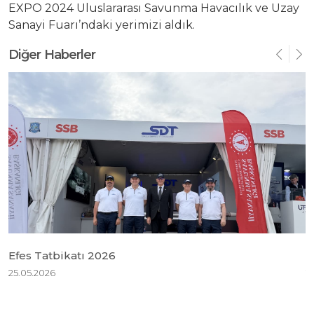
EXPO 2024 Uluslararası Savunma Havacılık ve Uzay
Sanayi Fuarı’ndaki yerimizi aldık.
Yatırımcı Sunumu
Diğer Haberler
Efes Tatbikatı 2026
B
25.05.2026
1