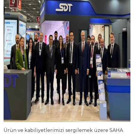
Üretim Programları
Kariyer
Şirket Bilgileri
Bize Ulaşın
Halka Arz
Özel Durum Açıklamaları
Raporlar
Finansal Bilgiler
Kurumsal Yönetim
Hisse Künye Bilgileri
Ürün ve kabiliyetlerimizi sergilemek üzere SAHA
İletişim Bilgileri