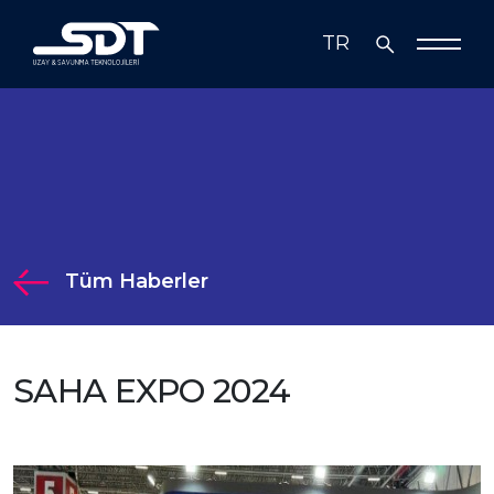
TR
EN
Biz Kimiz
Çözümlerimiz
Çözümlerimiz
Teknoloji
Tüm Haberler
Medya
Radar, Elektronik Harp ve Haberleşme
İş Ortakları
Görev Sistemleri
SAHA EXPO 2024
Yatırımcı İlişkileri
Simülasyon Sistemleri ve Bilişim
Teknolojileri
Yatırımcı İlişkileri
Sürdürülebilirlik