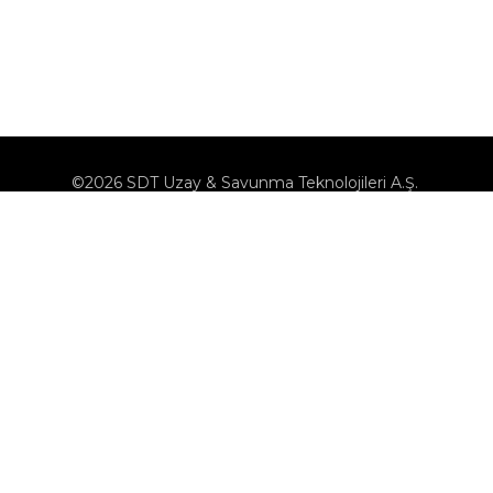
©2026 SDT Uzay & Savunma Teknolojileri A.Ş.
KVK
Çerez Politikası
Çerezleri Yönet
Bilgi Toplumu Hizmetleri
Bize Ulaşın