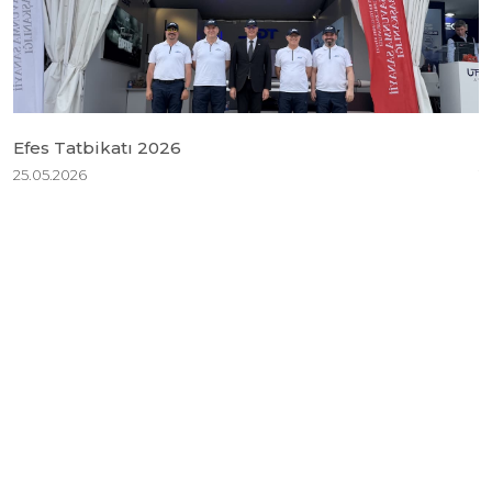
Efes Tatbikatı 2026
B
25.05.2026
1