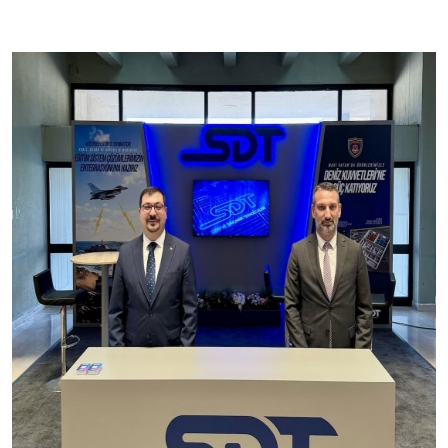
Üretim Programları
Kariyer
Şirket Bilgileri
Bize Ulaşın
Halka Arz
Özel Durum Açıklamaları
Raporlar
Finansal Bilgiler
Kurumsal Yönetim
Hisse Künye Bilgileri
İletişim Bilgileri