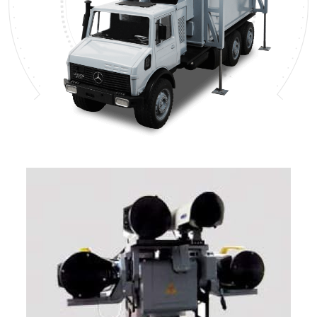
Üretim Programları
Kariyer
Şirket Bilgileri
Bize Ulaşın
Halka Arz
Özel Durum Açıklamaları
Raporlar
Finansal Bilgiler
Kurumsal Yönetim
Hisse Künye Bilgileri
İletişim Bilgileri