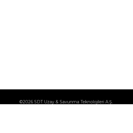
©2026 SDT Uzay & Savunma Teknolojileri A.Ş.
KVK
Çerez Politikası
Çerezleri Yönet