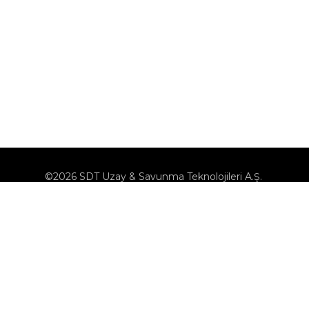
©2026 SDT Uzay & Savunma Teknolojileri A.Ş.
KVK
Çerez Politikası
Çerezleri Yönet
Bilgi Toplumu Hizmetleri
Bize Ulaşın