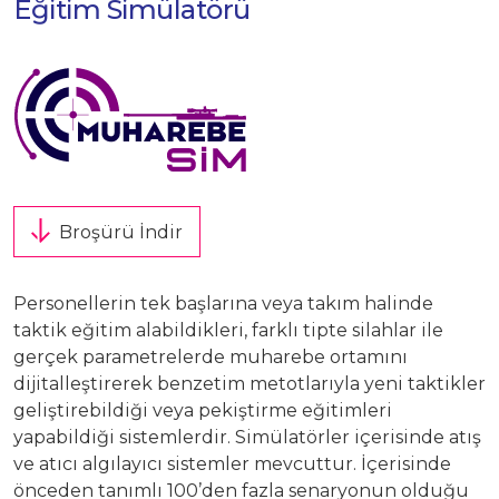
Eğitim Simülatörü
Üretim Programları
Kariyer
Şirket Bilgileri
Bize Ulaşın
Halka Arz
Özel Durum Açıklamaları
Broşürü İndir
Raporlar
Finansal Bilgiler
Personellerin tek başlarına veya takım halinde
taktik eğitim alabildikleri, farklı tipte silahlar ile
gerçek parametrelerde muharebe ortamını
Kurumsal Yönetim
dijitalleştirerek benzetim metotlarıyla yeni taktikler
geliştirebildiği veya pekiştirme eğitimleri
Hisse Künye Bilgileri
yapabildiği sistemlerdir. Simülatörler içerisinde atış
ve atıcı algılayıcı sistemler mevcuttur. İçerisinde
İletişim Bilgileri
önceden tanımlı 100’den fazla senaryonun olduğu