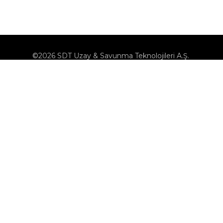
©2026 SDT Uzay & Savunma Teknolojileri A.Ş.
KVK
Çerez Politikası
Çerezleri Yönet
Bilgi Toplumu Hizmetleri
Bize Ulaşın