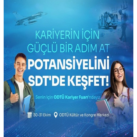
Üretim Programları
Kariyer
Şirket Bilgileri
Bize Ulaşın
Halka Arz
Özel Durum Açıklamaları
Raporlar
Finansal Bilgiler
Kurumsal Yönetim
Hisse Künye Bilgileri
İletişim Bilgileri