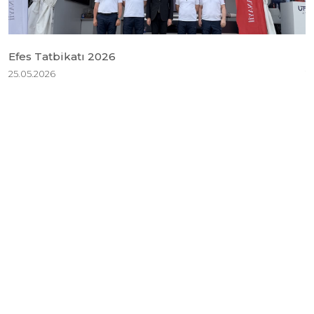
Efes Tatbikatı 2026
B
25.05.2026
1