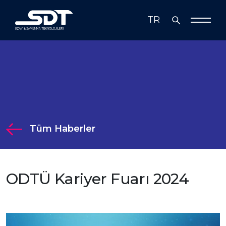
TR
EN
Biz Kimiz
Çözümlerimiz
Çözümlerimiz
Teknoloji
Tüm Haberler
Medya
Radar, Elektronik Harp ve Haberleşme
İş Ortakları
Görev Sistemleri
ODTÜ Kariyer Fuarı 2024
Yatırımcı İlişkileri
Simülasyon Sistemleri ve Bilişim
Teknolojileri
Yatırımcı İlişkileri
Sürdürülebilirlik