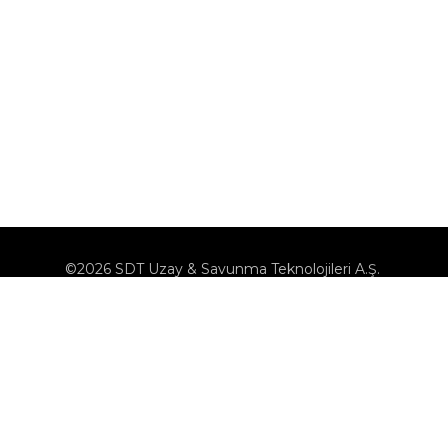
©2026 SDT Uzay & Savunma Teknolojileri A.Ş.
KVK
Çerez Politikası
Çerezleri Yönet
Bilgi Toplumu Hizmetleri
Bize Ulaşın