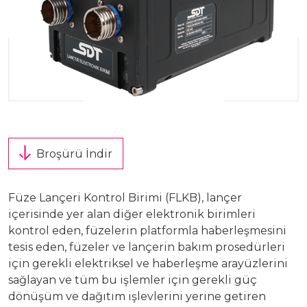
Üretim Programları
Kariyer
Şirket Bilgileri
Bize Ulaşın
Halka Arz
Özel Durum Açıklamaları
Raporlar
Broşürü İndir
Finansal Bilgiler
Füze Lançeri Kontrol Birimi (FLKB), lançer
içerisinde yer alan diğer elektronik birimleri
Kurumsal Yönetim
kontrol eden, füzelerin platformla haberleşmesini
tesis eden, füzeler ve lançerin bakım prosedürleri
Hisse Künye Bilgileri
için gerekli elektriksel ve haberleşme arayüzlerini
sağlayan ve tüm bu işlemler için gerekli güç
dönüşüm ve dağıtım işlevlerini yerine getiren
İletişim Bilgileri