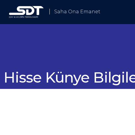
Saha Ona Emanet
Biz Kimiz
Hisse Künye Bilgile
ümlerimiz
Çözümlerimiz
ji
 Elektronik Harp ve Haberleşme