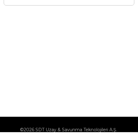
©2026 SDT Uzay & Savunma Teknolojileri A.Ş.