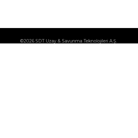
©2026 SDT Uzay & Savunma Teknolojileri A.Ş.
KVK
Çerez Politikası
Çerezleri Yönet
Bilgi Toplumu Hizmetleri
Bize Ulaşın