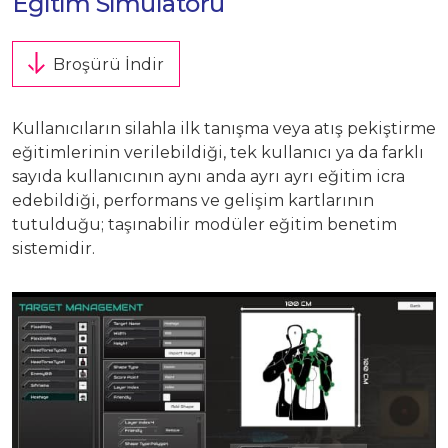
Eğitim Simülatörü
Üretim Programları
Kariyer
Şirket Bilgileri
Broşürü İndir
Bize Ulaşın
Halka Arz
Kullanıcıların silahla ilk tanışma veya atış pekiştirme
eğitimlerinin verilebildiği, tek kullanıcı ya da farklı
Özel Durum Açıklamaları
sayıda kullanıcının aynı anda ayrı ayrı eğitim icra
edebildiği, performans ve gelişim kartlarının
Raporlar
tutulduğu; taşınabilir modüler eğitim benetim
sistemidir.
Finansal Bilgiler
Kurumsal Yönetim
Hisse Künye Bilgileri
İletişim Bilgileri