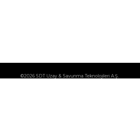
©2026 SDT Uzay & Savunma Teknolojileri A.Ş.
KVK
Çerez Politikası
Çerezleri Yönet
Bilgi Toplumu Hizmetleri
Bize Ulaşın