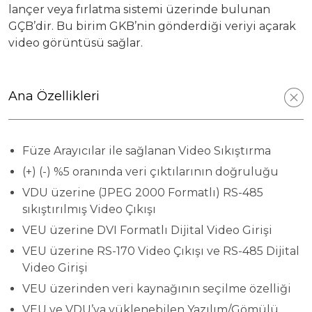
lançer veya fırlatma sistemi üzerinde bulunan
GÇB’dir. Bu birim GKB’nin gönderdiği veriyi açarak
Yatırımcı Sunumu
video görüntüsü sağlar.
Ana Özellikleri
Füze Arayıcılar ile sağlanan Video Sıkıştırma
(+) (-) %5 oranında veri çıktılarının doğruluğu
VDU üzerine (JPEG 2000 Formatlı) RS-485
sıkıştırılmış Video Çıkışı
VEU üzerine DVI Formatlı Dijital Video Girişi
VEU üzerine RS-170 Video Çıkışı ve RS-485 Dijital
Video Girişi
VEU üzerinden veri kaynağının seçilme özelliği
VEU ve VDU’ya yüklenebilen Yazılım/Gömülü