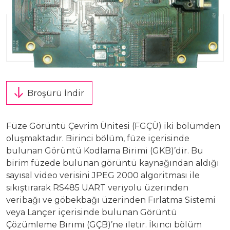
Üretim Programları
Kariyer
Şirket Bilgileri
Bize Ulaşın
Halka Arz
Özel Durum Açıklamaları
Broşürü İndir
Raporlar
Füze Görüntü Çevrim Ünitesi (FGÇÜ) iki bölümden
oluşmaktadır. Birinci bölüm, füze içerisinde
Finansal Bilgiler
bulunan Görüntü Kodlama Birimi (GKB)’dir. Bu
birim füzede bulunan görüntü kaynağından aldığı
Kurumsal Yönetim
sayısal video verisini JPEG 2000 algoritması ile
sıkıştırarak RS485 UART veriyolu üzerinden
Hisse Künye Bilgileri
veribağı ve göbekbağı üzerinden Fırlatma Sistemi
veya Lançer içerisinde bulunan Görüntü
İletişim Bilgileri
Çözümleme Birimi (GÇB)’ne iletir. İkinci bölüm