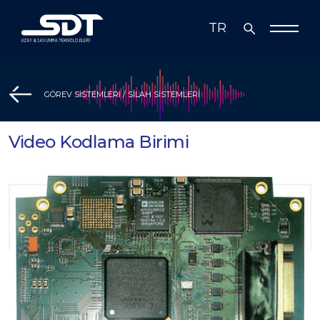
TR
EN
Biz Kimiz
GÖREV SİSTEMLERİ / SİLAH SİSTEMLERİ
Çözümlerimiz
Video Kodlama Birimi
Çözümlerimiz
Teknoloji
Medya
Radar, Elektronik Harp ve Haberleşme
İş Ortakları
Görev Sistemleri
Yatırımcı İlişkileri
Simülasyon Sistemleri ve Bilişim
Teknolojileri
Yatırımcı İlişkileri
Sürdürülebilirlik