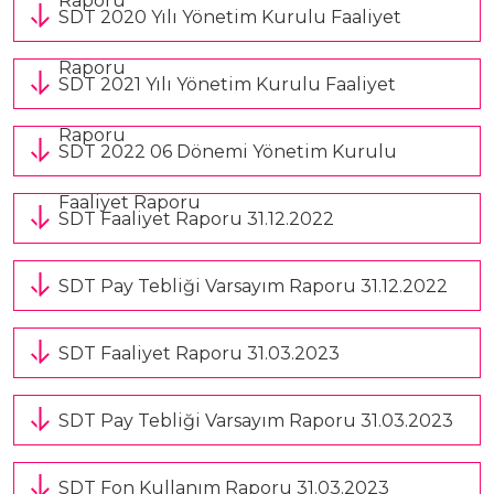
Raporu
Üretim Programları
SDT 2020 Yılı Yönetim Kurulu Faaliyet
Kariyer
Şirket Bilgileri
Raporu
SDT 2021 Yılı Yönetim Kurulu Faaliyet
Bize Ulaşın
Halka Arz
Raporu
SDT 2022 06 Dönemi Yönetim Kurulu
Özel Durum Açıklamaları
Faaliyet Raporu
SDT Faaliyet Raporu 31.12.2022
Raporlar
SDT Pay Tebliği Varsayım Raporu 31.12.2022
Finansal Bilgiler
SDT Faaliyet Raporu 31.03.2023
Kurumsal Yönetim
Hisse Künye Bilgileri
SDT Pay Tebliği Varsayım Raporu 31.03.2023
İletişim Bilgileri
SDT Fon Kullanım Raporu 31.03.2023