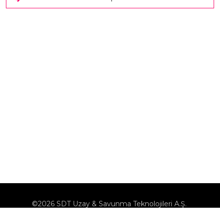
Yatırımcı Sunumu
©2026 SDT Uzay & Savunma Teknolojileri A.Ş.