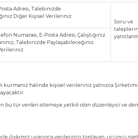
Posta Adresi, Talebinizde
iniz Diğer Kişisel Verileriniz
Soru ve
talepleri
lefon Numarası, E-Posta Adresi, Çalıştığınız
yanıtlanm
nınız, Talebinizde Paylaşabileceğiniz
Verileriniz
şim kurmanız halinde kişisel verileriniz yalnızca Şirketim
ayacaktır.
izden bu tür verileri istemeye yetkili olan düzenleyici 
lerle ilişkimiz uyarınca verilerinizi toplayan, üçüncü par