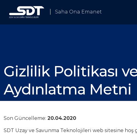
Saha Ona Emanet
Gizlilik Politikası
Biz Kimiz
Aydınlatma Metni
ümlerimiz
Çözümlerimiz
Son Güncelleme:
20.04.2020
ji
 Elektronik Harp ve Haberleşme
SDT Uzay ve Savunma Teknolojileri web sitesine hoş ge