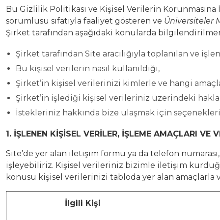
Bu Gizlilik Politikası ve Kişisel Verilerin Korunmasına 
sorumlusu sıfatıyla faaliyet gösteren ve
Üniversiteler 
Şirket tarafından aşağıdaki konularda bilgilendirilmen
emleri
Şirket tarafından Site aracılığıyla toplanılan ve işlen
emleri ve Bilişim Teknolojileri
Bu kişisel verilerin nasıl kullanıldığı,
Şirket’in kişisel verilerinizi kimlerle ve hangi amaçl
Şirket’in işlediği kişisel verileriniz üzerindeki hak
İstekleriniz hakkında bize ulaşmak için seçenekler
rı
i
1. İŞLENEN KİŞİSEL VERİLER, İŞLEME AMAÇLARI VE 
Site’de yer alan iletişim formu ya da telefon numarası, 
işleyebiliriz. Kişisel verileriniz bizimle iletişim kurdu
konusu kişisel verilerinizi tabloda yer alan amaçlarla
İlgili Kişi