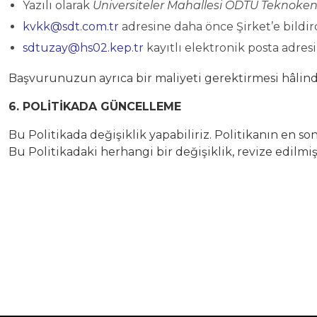
Yazılı olarak
Üniversiteler Mahallesi
ODTÜ Teknokent 
kvkk@sdt.com.tr
adresine daha önce Şirket’e bildir
sdtuzay@hs02.kep.tr
kayıtlı elektronik posta adresi
Başvurunuzun ayrıca bir maliyeti gerektirmesi hâlinde,
6. POLİTİKADA GÜNCELLEME
Bu Politikada değişiklik yapabiliriz. Politikanın en s
Bu Politikadaki herhangi bir değişiklik, revize edilmi