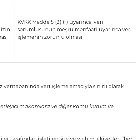
KVKK Madde 5 (2) (f) uyarınca; veri
nizin
sorumlusunun meşru menfaati uyarınca veri
ası
işlemenin zorunlu olması
iz veritabanında veri işleme amacıyla sınırlı olarak
ve denetleyici makamlara ve diğer kamu kurum ve
tiler tarafından işletilen site ve web mülkiyetleri (her