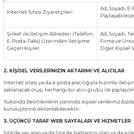
Ad, Soyadı, E-
İnternet Sitesi Ziyaretçileri
Paylaşabileceğ
Şirket ile İletişim Adresleri (Telefon,
Ad, Soyadı, Te
E-Posta, Faks) Üzerinden İletişime
Firma ve Unva
Geçen Kişiler
Diğer Kişisel 
2. KİŞİSEL VERİLERİNİZİN AKTARIMI VE ALICILAR
İnternet sitesi ya da e-posta aracılığıyla bizimle ileti
saklanacak olup; herhangi bir alıcı grubu ile paylaşılm
Yukarıda belirtilenlerin yanında, kişisel verileriniz b
kuruluşlarına aktarılabilecektir.
3. ÜÇÜNCÜ TARAF WEB SAYFALARI VE HİZMETLER
Site’de yer alan ya da Site’de bağlantısı olan ya da siz