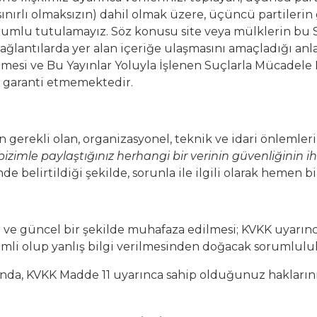
ırlı olmaksızın) dahil olmak üzere, üçüncü partilerin gi
lu tutulamayız. Söz konusu site veya mülklerin bu Site
n bağlantılarda yer alan içeriğe ulaşmasını amaçladığı 
nmesi ve Bu Yayınlar Yoluyla İşlenen Suçlarla Mücadele 
u garanti etmemektedir.
 gerekli olan, organizasyonel, teknik ve idari önlemleri 
bizimle paylaştığınız herhangi bir verinin güvenliğinin i
e belirtildiği şekilde, sorunla ile ilgili olarak hemen biz
ı ve güncel bir şekilde muhafaza edilmesi; KVKK uyarınc
li olup yanlış bilgi verilmesinden doğacak sorumlulukla
mında, KVKK Madde 11 uyarınca sahip olduğunuz hakların