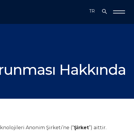
TR
EN
n Korunması Hakkında
nolojileri Anonim Şirketi’ne (“
Şirket
”) aittir.