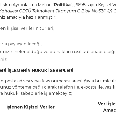
İlişkin Aydınlatma Metni (“
Politika
”), 6698 sayılı Kişise
Mahallesi
ODTÜ Teknokent Titanyum C Blok No:37/1,-1/1
iz amacıyla hazırlanmıştır:
en kişisel verilerin türleri,
arla paylaşabileceği,
larınızın neler olduğu ve bu hakları nasıl kullanabileceği
iniz
VERİ İŞLEMENİN HUKUKİ SEBEPLERİ
e-posta adresi veya faks numarası aracılığıyla bizimle il
ğunuz yönteme bağlı olarak telefon ile, e-posta ile, yazıl
 ve hukuki sebeplerle işlemekteyiz;
Veri İş
İşlenen Kişisel Veriler
Amac