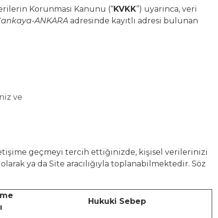
l Verilerin Korunması Kanunu (“
KVKK
”) uyarınca, veri
Çankaya-ANKARA
adresinde kayıtlı adresi bulunan
niz ve
etişime geçmeyi tercih ettiğinizde, kişisel verilerinizi
ı olarak ya da Site aracılığıyla toplanabilmektedir. Söz
leme
Hukuki Sebep
ı