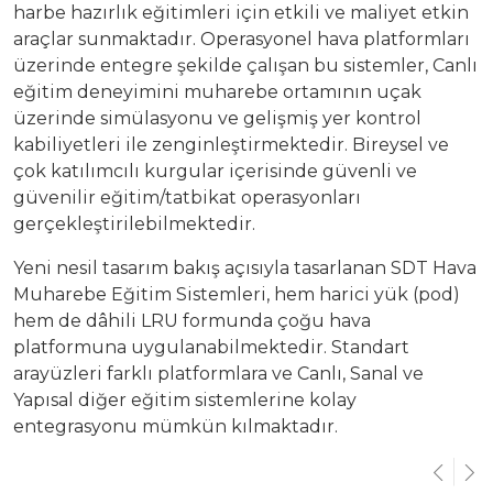
harbe hazırlık eğitimleri için etkili ve maliyet etkin
Üretim Programları
araçlar sunmaktadır. Operasyonel hava platformları
Kariyer
Şirket Bilgileri
üzerinde entegre şekilde çalışan bu sistemler, Canlı
eğitim deneyimini muharebe ortamının uçak
Bize Ulaşın
Halka Arz
üzerinde simülasyonu ve gelişmiş yer kontrol
kabiliyetleri ile zenginleştirmektedir. Bireysel ve
çok katılımcılı kurgular içerisinde güvenli ve
Özel Durum Açıklamaları
güvenilir eğitim/tatbikat operasyonları
gerçekleştirilebilmektedir.
Raporlar
Yeni nesil tasarım bakış açısıyla tasarlanan SDT Hava
Muharebe Eğitim Sistemleri, hem harici yük (pod)
Finansal Bilgiler
hem de dâhili LRU formunda çoğu hava
platformuna uygulanabilmektedir. Standart
Kurumsal Yönetim
arayüzleri farklı platformlara ve Canlı, Sanal ve
Yapısal diğer eğitim sistemlerine kolay
Hisse Künye Bilgileri
entegrasyonu mümkün kılmaktadır.
İletişim Bilgileri