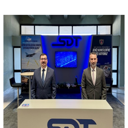
Üretim Programları
Kariyer
Şirket Bilgileri
Bize Ulaşın
Halka Arz
Özel Durum Açıklamaları
Raporlar
Finansal Bilgiler
Kurumsal Yönetim
Hisse Künye Bilgileri
İletişim Bilgileri