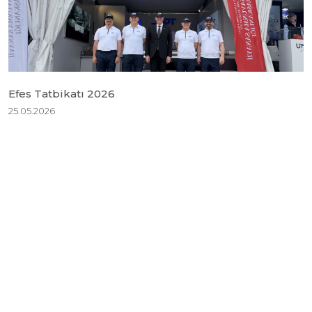
Efes Tatbikatı 2026
B
25.05.2026
1