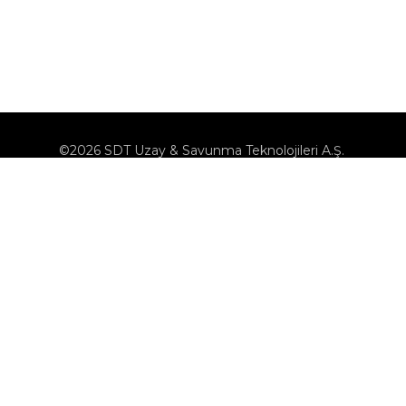
©2026 SDT Uzay & Savunma Teknolojileri A.Ş.
KVK
Çerez Politikası
Çerezleri Yönet
Bilgi Toplumu Hizmetleri
Bize Ulaşın