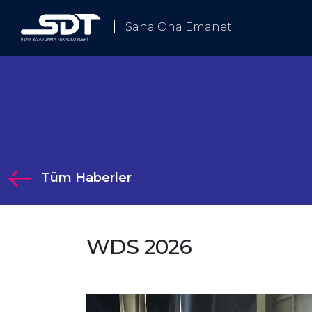
Saha Ona Emanet
Biz Kimiz
Tüm Haberler
ümlerimiz
WDS 2026
Çözümlerimiz
ji
 Elektronik Harp ve Haberleşme