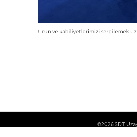
Ürün ve kabiliyetlerimizi sergilemek üz
©2026 SDT Uzay 
KVK
Çerez Politikası
Ç