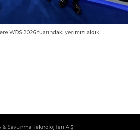
ere WDS 2026 fuarındaki yerimizi aldık.
& Savunma Teknolojileri A.Ş.
erezleri Yönet
Bilgi Toplumu Hizmetleri