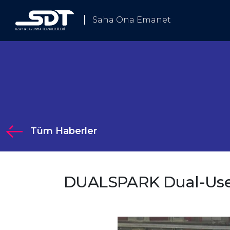
Saha Ona Emanet
Biz Kimiz
Tüm Haberler
ümlerimiz
DUALSPARK Dual-Use 
Çözümlerimiz
ji
 Elektronik Harp ve Haberleşme